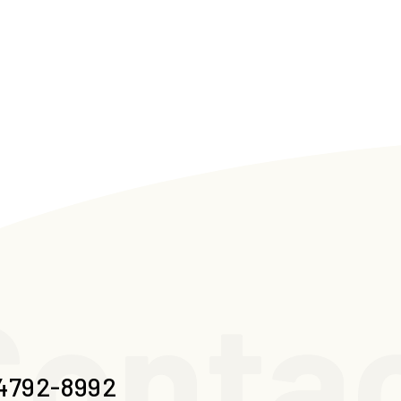
ontac
4792-8992