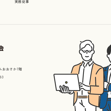
実務従事
ムおおさか7階
993