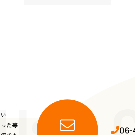
 Us・C
たい
困った等
06-