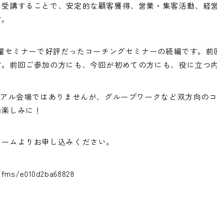
を受講することで、安定的な顧客獲得、営業・集客活動、経
す。
土曜セミナーで好評だったコーチングセミナーの続編です。
す。前回ご参加の方にも、今回が初めての方にも、役に立つ
リアル会場ではありませんが、グループワークなど双方向の
お楽しみに！
ォームよりお申し込みください。
p/fms/e010d2ba68828