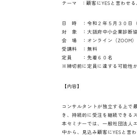
テーマ ：顧客にYESと言わせ
日 時 ：令和２年５月３０日
対 象 ：大阪府中小企業診断
会 場 ：オンライン（ZOOM
受講料 ：無料
定員 ：先着６０名
※締切前に定員に達する可能性
【内容】
コンサルタントが独立する上で
き、持続的に受注を継続できる
本セミナーでは、一般社団法人エ
中から、見込み顧客にYESと言