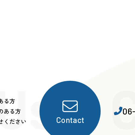
 Us・C
ある方
06
のある方
Contact
せください