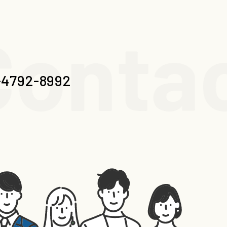
ontac
-4792-8992