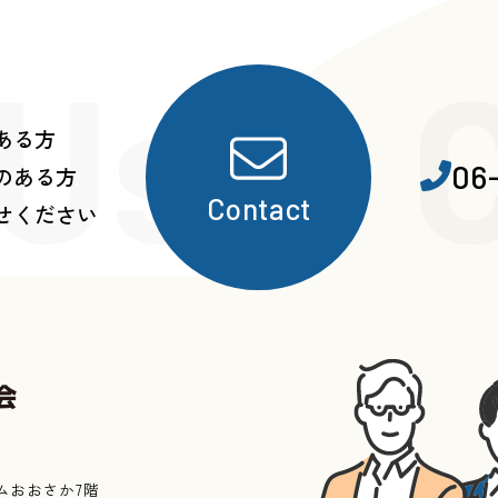
 Us・C
ある方
06
のある方
Contact
せください
ムおおさか7階