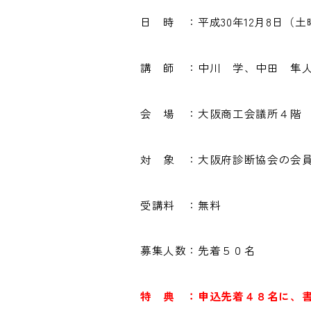
日 時 ：平成30年12月8日（土曜
講 師 ：中川 学、中田 隼
会 場 ：大阪商工会議所４階 4
対 象 ：大阪府診断協会の会
受講料 ：無料
募集人数：先着５０名
特 典 ：申込先着４８名に、