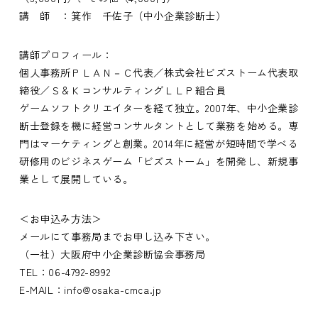
講 師 ：箕作 千佐子（中小企業診断士）
講師プロフィール：
個人事務所ＰＬＡＮ－Ｃ代表／株式会社ビズストーム代表取
締役／Ｓ＆ＫコンサルティングＬＬＰ組合員
ゲームソフトクリエイターを経て独立。2007年、中小企業診
断士登録を機に経営コンサルタントとして業務を始める。専
門はマーケティングと創業。2014年に経営が短時間で学べる
研修用のビジネスゲーム「ビズストーム」を開発し、新規事
業として展開している。
＜お申込み方法＞
メールにて事務局までお申し込み下さい。
（一社）大阪府中小企業診断協会事務局
TEL：06-4792-8992
E-MAIL：info@osaka-cmca.jp