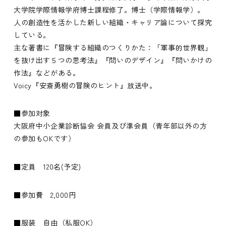
大学院学際情報学府博士課程修了。博士（学際情報学）。
人の創造性を活かした新しい組織・キャリア論について探究
している。
主な著書に『冒険する組織のつくりかた：「軍事的世界観」
を抜け出す５つの思考法』『問いのデザイン』『問いかけの
作法』などがある。
Voicy『安斎勇樹の冒険のヒント』放送中。
■参加対象
大阪府中小企業診断協会 会員及び準会員（青年部以外の方
の参加もOKです）
■定員 120名(予定)
■参加費 2,000円
■服装 自由（私服OK）