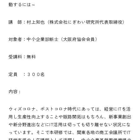
動するには～
講 師：村上知也（株式会社にぎわい研究所代表取締役）
対象者：中小企業診断士（大阪府協会会員）
受講料：無料
定員 ：３００名
内容 :
ウィズコロナ、ポストコロナ時代にあっては、経営にITを活
用し生産性向上することや販路開拓はもちろん、新事業創出
や新分野進出などにIT活用は切っても切り離せない状況にな
っています。そこで本研修では、関東各地の商工会議所でIT
経営支援の人気講師として活躍し、中小企業基盤整備機構の