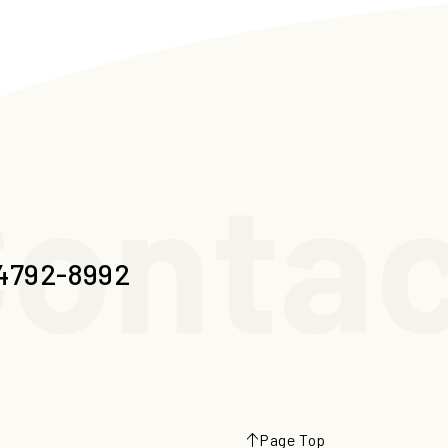
ontac
4792-8992
Page Top