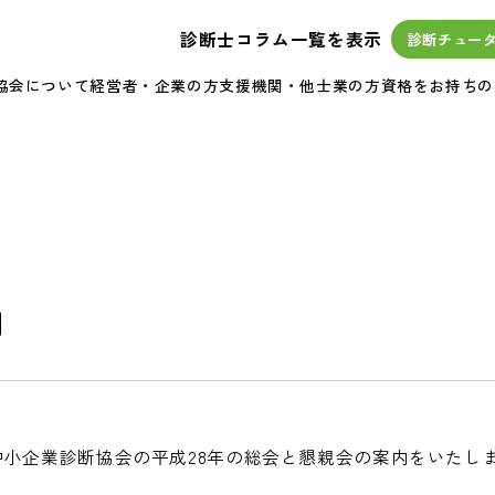
診断士コラム一覧を表示
診断チュー
協会について
経営者・企業の方
支援機関・他士業の方
資格をお持ちの
内
中小企業診断協会の平成28年の総会と懇親会の案内をいたし