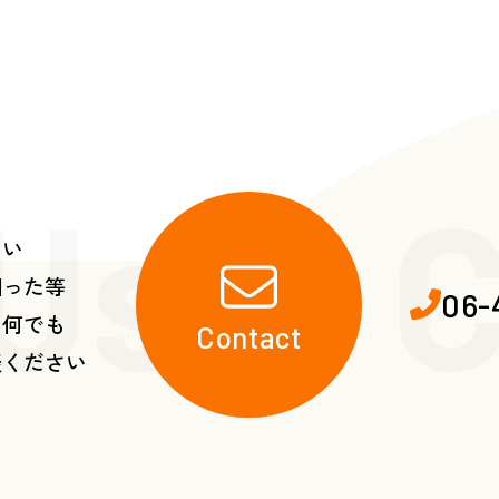
 Us・C
たい
困った等
06-
ら何でも
Contact
談ください