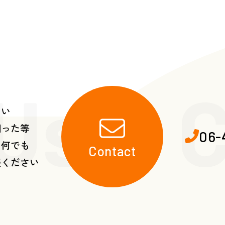
 Us・C
たい
困った等
06-
ら何でも
Contact
談ください