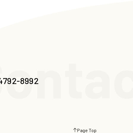
ontac
4792-8992
Page Top