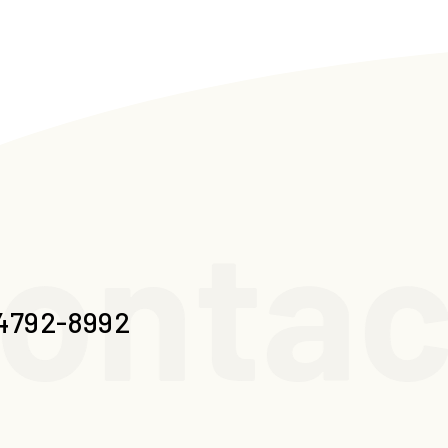
ontac
4792-8992