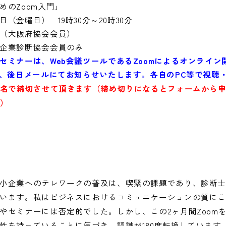
めのZoom入門」
1日（金曜日） 19時30分～20時30分
（大阪府協会会員）
企業診断協会会員のみ
セミナーは、Web会議ツールであるZoomによるオンライン
は、後日メールにてお知らせいたします。各自のPC等で視聴
5名で締切させて頂きます（締め切りになるとフォームから
た）
小企業へのテレワークの普及は、喫緊の課題であり、診断
います。私はビジネスにおけるコミュニケーションの質に
やセミナーには否定的でした。しかし、この2ヶ月間Zoom
性を持っていることに気づき、認識が180度転換しています