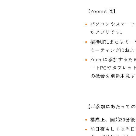
【Zoomとは】
パソコンやスマート
たアプリです。
招待URLまたはミ
ミーティングIDお
Zoomに参加する
ートPCやタブレッ
の機会を別途用意す
【ご参加にあたっての
構成上、開始30分
前日夜もしくは当日