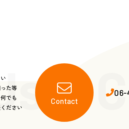
Us・C
たい
困った等
06-
ら何でも
Contact
談ください