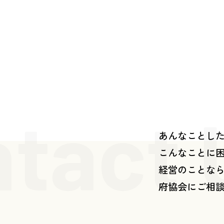
tact 
あんなことし
こんなことに
経営のことな
府協会にご相