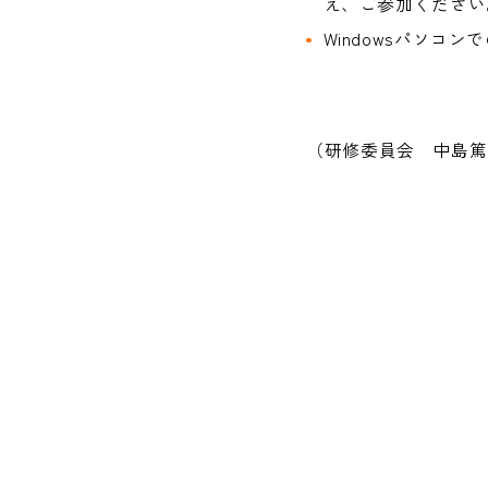
え、ご参加ください
Windowsパソコ
（研修委員会 中島篤