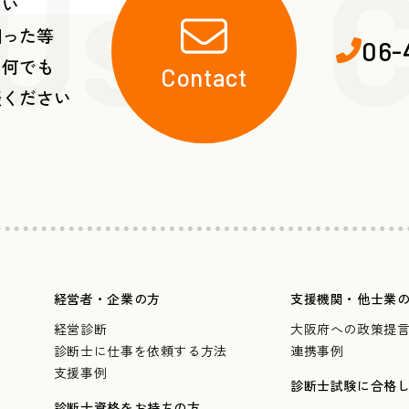
 Us・C
たい
困った等
06-
ら何でも
Contact
談ください
経営者・企業の方
支援機関・他士業
経営診断
大阪府への政策提
診断士に仕事を依頼する方法
連携事例
支援事例
診断士試験に合格
診断士資格をお持ちの方