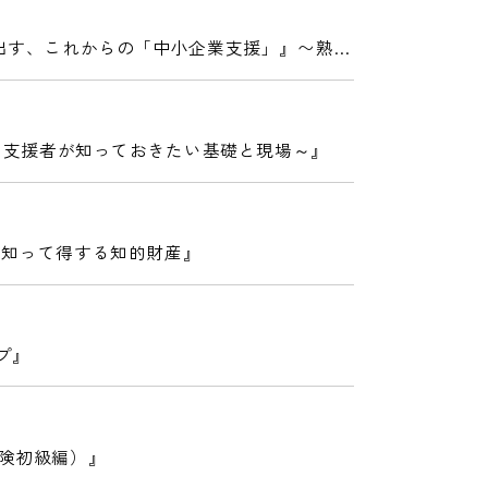
み出す、これからの「中小企業支援」』〜熟達
歩 ～支援者が知っておきたい基礎と現場～』
が知って得する知的財産』
プ』
険初級編）』