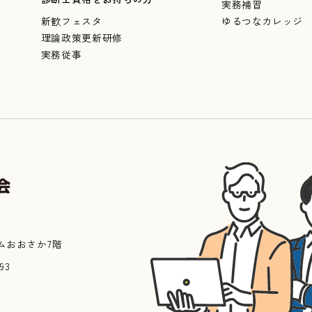
実務補習
新歓フェスタ
ゆるつなカレッジ
理論政策更新研修
実務従事
ムおおさか7階
993