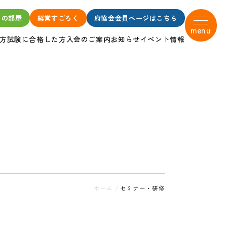
タの部屋
経営すごろく
府協会会員ページはこちら
menu
方
試験に合格した方
入会のご案内
お知らせ
イベント情報
ホーム
/
セミナー・研修