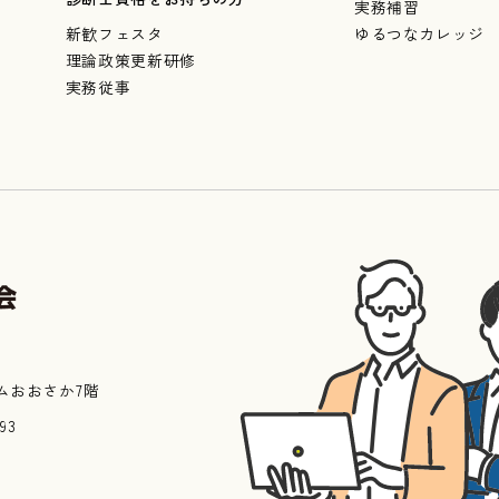
実務補習
新歓フェスタ
ゆるつなカレッジ
理論政策更新研修
実務従事
ムおおさか7階
993