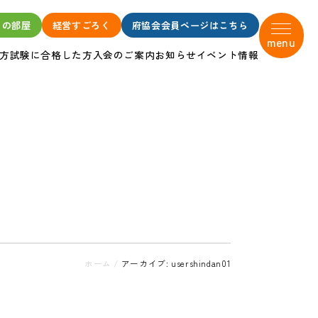
タの部屋
経営すごろく
府協会会員ページはこちら
menu
方
試験に合格した方
入会のご案内
お知らせ
イベント情報
ホーム
/
アーカイブ: usershindan01