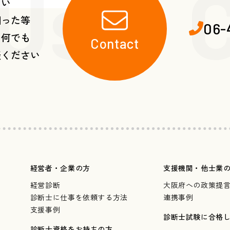
 Us・C
たい
困った等
06-
ら何でも
Contact
談ください
経営者・企業の方
支援機関・他士業
経営診断
大阪府への政策提
診断士に仕事を依頼する方法
連携事例
支援事例
診断士試験に合格
診断士資格をお持ちの方