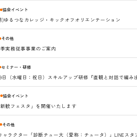
協会イベント
4
第9期)ゆるつなカレッジ・キックオフオリエンテーション
その他
春季実務従事事業のご案内
セミナー・研修
 4月29日（水曜日：祝日）スキルアップ研修『直観と対話で編
の思考法「エフェクチュエーション」を現場の支援に〜
協会イベント
0
「新歓フェスタ」を開催いたします
その他
キャラクター「診断チュー大（愛称：チュータ）」LINEスタ